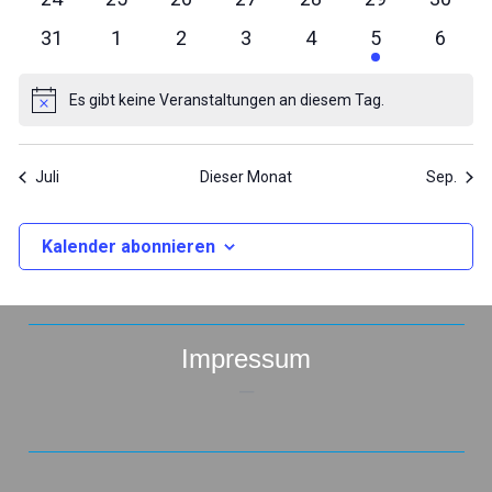
Veranstaltungen
Veranstaltungen
Veranstaltungen
Veranstaltungen
Veranstaltungen
Veranstaltung
Verans
0
0
0
0
0
1
0
31
1
2
3
4
5
6
Veranstaltungen
Veranstaltungen
Veranstaltungen
Veranstaltungen
Veranstaltungen
Veranstaltung
Verans
Es gibt keine Veranstaltungen an diesem Tag.
Hinweis
Juli
Dieser Monat
Sep.
Kalender abonnieren
Impressum
–