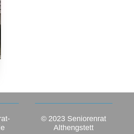
at-
© 2023 Seniorenrat
de
Althengstett