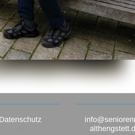
Datenschutz
info@seniorenr
–
althengstett.