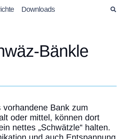
ichte
Downloads
chwäz-Bänkle
its vorhandene Bank zum
lt oder mittel, können dort
in nettes „Schwätzle“ halten.
unikation und auch Entspannung