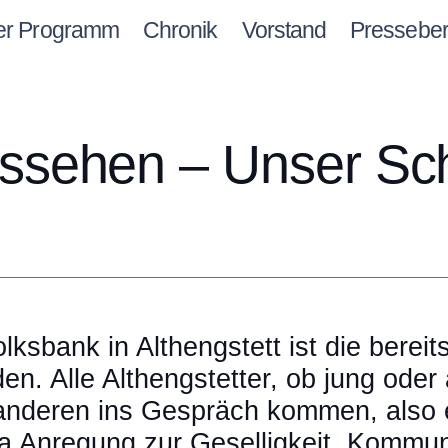
er Programm
Chronik
Vorstand
Presseber
ussehen – Unser S
ksbank in Althengstett ist die bere
. Alle Althengstetter, ob jung oder a
anderen ins Gespräch kommen, also e
ima Anregung zur Geselligkeit, Komm