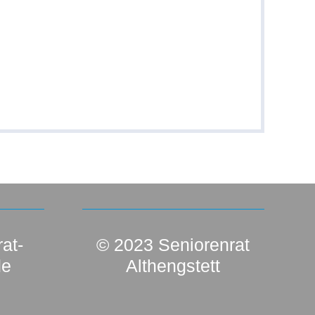
at-
© 2023 Seniorenrat
de
Althengstett