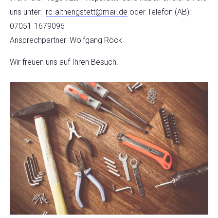
uns unter:
rc-althengstett@mail.de
oder Telefon (AB):
07051-1679096
Ansprechpartner: Wolfgang Röck
Wir freuen uns auf Ihren Besuch.